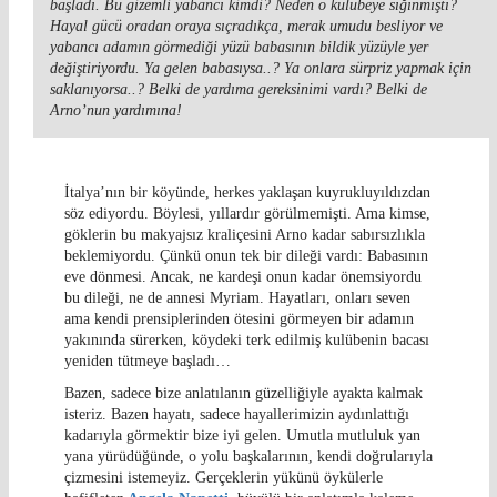
başladı. Bu gizemli yabancı kimdi? Neden o kulübeye sığınmıştı?
Hayal gücü oradan oraya sıçradıkça, merak umudu besliyor ve
yabancı adamın görmediği yüzü babasının bildik yüzüyle yer
değiştiriyordu. Ya gelen babasıysa..? Ya onlara sürpriz yapmak için
saklanıyorsa..? Belki de yardıma gereksinimi vardı? Belki de
Arno’nun yardımına!
İtalya’nın bir köyünde, herkes yaklaşan kuyrukluyıldızdan
söz ediyordu. Böylesi, yıllardır görülmemişti. Ama kimse,
göklerin bu makyajsız kraliçesini Arno kadar sabırsızlıkla
beklemiyordu. Çünkü onun tek bir dileği vardı: Babasının
eve dönmesi. Ancak, ne kardeşi onun kadar önemsiyordu
bu dileği, ne de annesi Myriam. Hayatları, onları seven
ama kendi prensiplerinden ötesini görmeyen bir adamın
yakınında sürerken, köydeki terk edilmiş kulübenin bacası
yeniden tütmeye başladı…
Bazen, sadece bize anlatılanın güzelliğiyle ayakta kalmak
isteriz. Bazen hayatı, sadece hayallerimizin aydınlattığı
kadarıyla görmektir bize iyi gelen. Umutla mutluluk yan
yana yürüdüğünde, o yolu başkalarının, kendi doğrularıyla
çizmesini istemeyiz. Gerçeklerin yükünü öykülerle