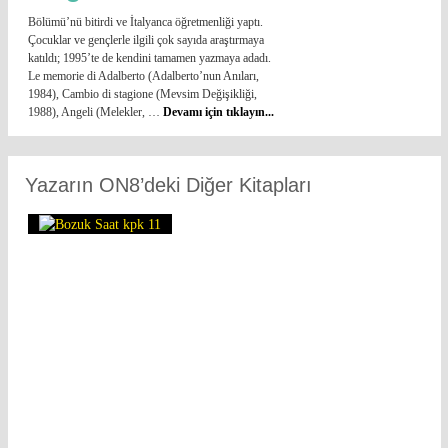
Bölümü’nü bitirdi ve İtalyanca öğretmenliği yaptı.
Çocuklar ve gençlerle ilgili çok sayıda araştırmaya
katıldı; 1995’te de kendini tamamen yazmaya adadı.
Le memorie di Adalberto (Adalberto’nun Anıları,
1984), Cambio di stagione (Mevsim Değişikliği,
1988), Angeli (Melekler, …
Devamı için tıklayın...
Yazarın ON8’deki Diğer Kitapları