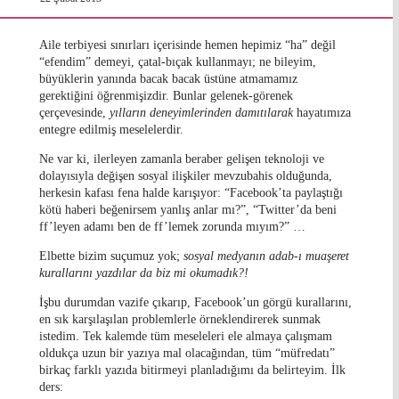
Aile terbiyesi sınırları içerisinde hemen hepimiz “ha” değil
“efendim” demeyi, çatal-bıçak kullanmayı; ne bileyim,
büyüklerin yanında bacak bacak üstüne atmamamız
gerektiğini öğrenmişizdir. Bunlar gelenek-görenek
çerçevesinde,
yılların deneyimlerinden damıtılarak
hayatımıza
entegre edilmiş meselelerdir.
Ne var ki, ilerleyen zamanla beraber gelişen teknoloji ve
dolayısıyla değişen sosyal ilişkiler mevzubahis olduğunda,
herkesin kafası fena halde karışıyor: “Facebook’ta paylaştığı
kötü haberi beğenirsem yanlış anlar mı?”, “Twitter’da beni
ff’leyen adamı ben de ff’lemek zorunda mıyım?” …
Elbette bizim suçumuz yok;
sosyal medyanın adab-ı muaşeret
kurallarını yazdılar da biz mi okumadık?!
İşbu durumdan vazife çıkarıp, Facebook’un görgü kurallarını,
en sık karşılaşılan problemlerle örneklendirerek sunmak
istedim. Tek kalemde tüm meseleleri ele almaya çalışmam
oldukça uzun bir yazıya mal olacağından, tüm “müfredatı”
birkaç farklı yazıda bitirmeyi planladığımı da belirteyim. İlk
ders: