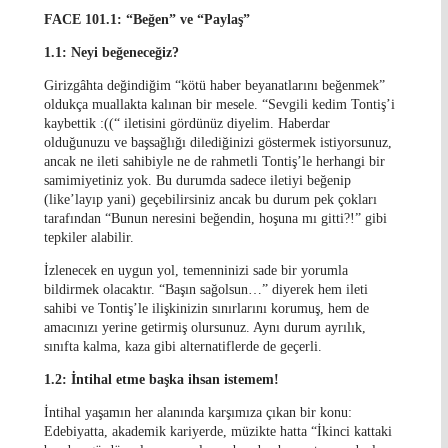
FACE 101.1: “Beğen” ve “Paylaş”
1.1: Neyi beğeneceğiz?
Girizgâhta değindiğim “kötü haber beyanatlarını beğenmek”
oldukça muallakta kalınan bir mesele. “Sevgili kedim Tontiş’i
kaybettik :((“ iletisini gördünüz diyelim. Haberdar
olduğunuzu ve başsağlığı dilediğinizi göstermek istiyorsunuz,
ancak ne ileti sahibiyle ne de rahmetli Tontiş’le herhangi bir
samimiyetiniz yok. Bu durumda sadece iletiyi beğenip
(like’layıp yani) geçebilirsiniz ancak bu durum pek çokları
tarafından “Bunun neresini beğendin, hoşuna mı gitti?!” gibi
tepkiler alabilir.
İzlenecek en uygun yol, temenninizi sade bir yorumla
bildirmek olacaktır. “Başın sağolsun…” diyerek hem ileti
sahibi ve Tontiş’le ilişkinizin sınırlarını korumuş, hem de
amacınızı yerine getirmiş olursunuz. Aynı durum ayrılık,
sınıfta kalma, kaza gibi alternatiflerde de geçerli.
1.2: İntihal etme başka ihsan istemem!
İntihal yaşamın her alanında karşımıza çıkan bir konu:
Edebiyatta, akademik kariyerde, müzikte hatta “İkinci kattaki