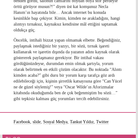
benden gördü, salonun camlarını boydan boya stor perdeyle
örttü görüyor musun?!” diyen üst kat komşunuz Necla
Hanım’ın hayatında bile… Ancak internet bu konuda
kesinlikle başı çekiyor. Kimin, kimden ne arakladığını, hangi
alıntıyı tırnaksız, kaynaksız kendisine mâl ettiğini saptamak
oldukça güç.
Öncelik, intihali bizzat yapan olmamak elbette. Beğendiğiniz,
paylaşmak istediğiniz bir yazıyı, bir sözü, tırnak işareti
kullanarak ve işaretin dışında da yazanın adını kaynak olarak
göstererek paylaşmanız gerekiyor. Bir intihal vakası
gördüğünüzdeyse, durumdan emin olmak şartıyla, yorum
olarak belirtmek en etkili çözüm olacaktır. Bu noktada “Alıntı
kimden acaba?” gibi duru bir yorum karşı tarafça göz ardı
edilebileceği için, kişinin şirretlik katsayısına göre “Can Yücel
ne de güzel söylemiş!” veya “Oscar Wilde’ın Aforizmalar
kitabında okuduğumda ben de çok beğenmiştim bu sözü…”
gibi tepkisiz kalması güç yorumları tercih edebilirsiniz.
Facebook
,
slide
,
Sosyal Medya
,
Tankut Yıldız
,
Twitter