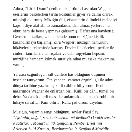
Adına, “Lirik Dram” denilen bir türün babası olan Wagner,
eserlerini bestelerken tarihi kostümler giyer ve daimi olarak
mitoloji okurmuş. Müziğin dili, efsanelerin dilindeki melodiyi
kapsın diye akıl almaz zamanlarda, akıl almaz yerlerde hem
okur, hem de beste yapmaya çalışırmış. Hafızasına kaydettiği
Germen masalları, zaman içinde onun müziğine kişilik
kazandırmaya başlamış. Zira Wagner; müziğin hamurunu,
hikâyelerin teknesinde karmış. Devler ile cüceleri, periler ile
cinleri, tanrılar ile tanrıçaları ve dahi topyekûn hepsini,
müziğine hemdem kılmak suretiyle nihai muaşaka makamına
varmış.
Yaratıcı özgünlüğün salt delilere has olduğunu düşünen
insanlar tanıyorum. Öte yandan, yaratıcı özgünlüğü ile adını
dünya tarihine yazdırmış külli dâhiler biliyorum. Benim
nazarımda Wagner de onlardan biri. Külli bir dâhi, tümel bir
deha. Ya da tek derdi masallar anlatmak olan çocuk ruhlu bir
hikâye sarrafı… Kim bilir… Ruhu şad olsun, diyelim.
Müziğin, yaşamın rengi olduğunu, söyler Fazıl Say.
“Aydınlık, doğal, sıcak bir melodi mi dediniz? O vakit sarıdır
o satırlar… Mozart’ın 40. Senfonisi Pembe, Bizet’nin
Arlezyen Suiti Kırmızı, Beethoven’ın 9. Senfonisi Mavidir