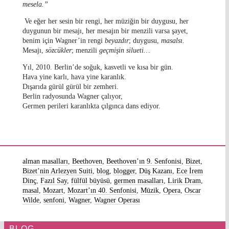
mesela.”
Ve eğer her sesin bir rengi, her müziğin bir duygusu, her
duygunun bir mesajı, her mesajın bir menzili varsa şayet,
benim için Wagner’in rengi
beyazdır
; duygusu,
masalsı.
Mesajı,
sözcükler
; menzili
geçmişin silueti…
Yıl, 2010. Berlin’de soğuk, kasvetli ve kısa bir gün.
Hava yine karlı, hava yine karanlık.
Dışarıda gürül gürül bir zemheri.
Berlin radyosunda Wagner çalıyor,
Germen perileri karanlıkta çılgınca dans ediyor.
alman masalları
,
Beethoven
,
Beethoven’ın 9. Senfonisi
,
Bizet
,
Bizet’nin Arlezyen Suiti
,
blog
,
blogger
,
Düş Kazanı
,
Ece İrem
Dinç
,
Fazıl Say
,
fülfül büyüsü
,
germen masalları
,
Lirik Dram
,
masal
,
Mozart
,
Mozart’ın 40. Senfonisi
,
Müzik
,
Opera
,
Oscar
Wilde
,
senfoni
,
Wagner
,
Wagner Operası
BLOG