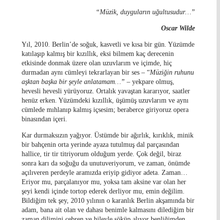
“Müzik, duyguların uğultusudur…
”
Oscar Wilde
Yıl, 2010. Berlin’de soğuk, kasvetli ve kısa bir gün. Yüzümde
katılaşıp kalmış bir kızıllık, eksi bilmem kaç derecenin
etkisinde donmak üzere olan uzuvlarım ve içimde, hiç
durmadan aynı cümleyi tekrarlayan bir ses – “
Müziğin ruhunu
aşktan başka bir şeyle anlatamam…”
– yekpare olmuş,
hevesli hevesli yürüyoruz. Ortalık yavaştan kararıyor, saatler
henüz erken. Yüzümdeki kızıllık, üşümüş uzuvlarım ve aynı
cümlede mıhlanıp kalmış içsesim; beraberce giriyoruz opera
binasından içeri.
Kar durmaksızın yağıyor. Üstümde bir ağırlık, kırıklık, minik
bir bahçenin orta yerinde ayaza tutulmuş dal parçasından
hallice, tir tir titriyorum olduğum yerde. Çok değil, biraz
sonra karı da soğuğu da unutuveriyorum, ve zaman, önümde
açılıveren perdeyle aramızda eriyip gidiyor adeta. Zaman…
Eriyor mu, parçalanıyor mu, yoksa tam aksine var olan her
şeyi kendi içinde tortop ederek derliyor mu, emin değilim.
Bildiğim tek şey, 2010 yılının o karanlık Berlin akşamında bir
adam, bana ait olan ve dahası benimle kalmasını dilediğim bir
zaman dilimini cebren ve hileyle söküp alıyor benliğimden.