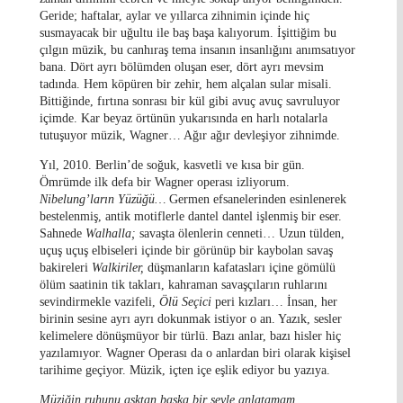
Geride; haftalar, aylar ve yıllarca zihnimin içinde hiç
susmayacak bir uğultu ile baş başa kalıyorum. İşittiğim bu
çılgın müzik, bu canhıraş tema insanın insanlığını anımsatıyor
bana. Dört ayrı bölümden oluşan eser, dört ayrı mevsim
tadında. Hem köpüren bir zehir, hem alçalan sular misali.
Bittiğinde, fırtına sonrası bir kül gibi avuç avuç savruluyor
içimde. Kar beyaz örtünün yukarısında en harlı notalarla
tutuşuyor müzik, Wagner… Ağır ağır devleşiyor zihnimde.
Yıl, 2010. Berlin’de soğuk, kasvetli ve kısa bir gün.
Ömrümde ilk defa bir Wagner operası izliyorum.
Nibelung’ların Yüzüğü…
Germen efsanelerinden esinlenerek
bestelenmiş, antik motiflerle dantel dantel işlenmiş bir eser.
Sahnede
Walhalla;
savaşta ölenlerin cenneti… Uzun tülden,
uçuş uçuş elbiseleri içinde bir görünüp bir kaybolan savaş
bakireleri
Walkiriler,
düşmanların kafatasları içine gömülü
ölüm saatinin tik takları, kahraman savaşçıların ruhlarını
sevindirmekle vazifeli,
Ölü Seçici
peri kızları… İnsan, her
birinin sesine ayrı ayrı dokunmak istiyor o an. Yazık, sesler
kelimelere dönüşmüyor bir türlü. Bazı anlar, bazı hisler hiç
yazılamıyor. Wagner Operası da o anlardan biri olarak kişisel
tarihime geçiyor. Müzik, içten içe eşlik ediyor bu yazıya.
Müziğin ruhunu aşktan başka bir şeyle anlatamam…