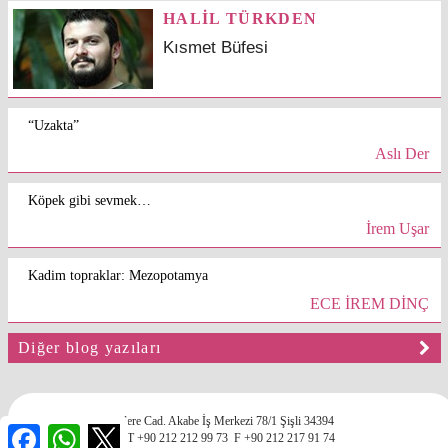
HALİL TÜRKDEN
Kısmet Büfesi
“Uzakta”
Aslı Der
Köpek gibi sevmek…
İrem Uşar
Kadim topraklar: Mezopotamya
ECE İREM DİNÇ
Diğer blog yazıları
Fulya Mah. Büyükdere Cad. Akabe İş Merkezi 78/1 Şişli 34394
Facebook
WhatsApp
İstanbul, Türkiye
T +90 212 212 99 73
F +90 212 217 91 74