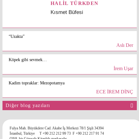
HALİL TÜRKDEN
Kısmet Büfesi
“Uzakta”
Aslı Der
Köpek gibi sevmek…
İrem Uşar
Kadim topraklar: Mezopotamya
ECE İREM DİNÇ
Diğer blog yazıları
Fulya Mah. Büyükdere Cad. Akabe İş Merkezi 78/1 Şişli 34394
İstanbul, Türkiye
T +90 212 212 99 73
F +90 212 217 91 74
ON8, bir Günışığı Kitaplığı markasıdır.