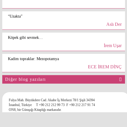
“Uzakta”
Aslı Der
Köpek gibi sevmek…
İrem Uşar
Kadim topraklar: Mezopotamya
ECE İREM DİNÇ
Diğer blog yazıları
Fulya Mah. Büyükdere Cad. Akabe İş Merkezi 78/1 Şişli 34394
İstanbul, Türkiye
T +90 212 212 99 73
F +90 212 217 91 74
ON8, bir Günışığı Kitaplığı markasıdır.