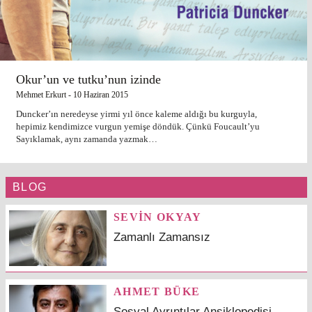
Okur’un ve tutku’nun izinde
Mehmet Erkurt
-
10 Haziran 2015
Duncker’ın neredeyse yirmi yıl önce kaleme aldığı bu kurguyla,
hepimiz kendimizce vurgun yemişe döndük. Çünkü Foucault’yu
Sayıklamak, aynı zamanda yazmak…
BLOG
SEVİN OKYAY
Zamanlı Zamansız
AHMET BÜKE
Sosyal Ayrıntılar Ansiklopedisi