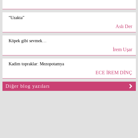
“Uzakta”
Aslı Der
Köpek gibi sevmek…
İrem Uşar
Kadim topraklar: Mezopotamya
ECE İREM DİNÇ
Diğer blog yazıları